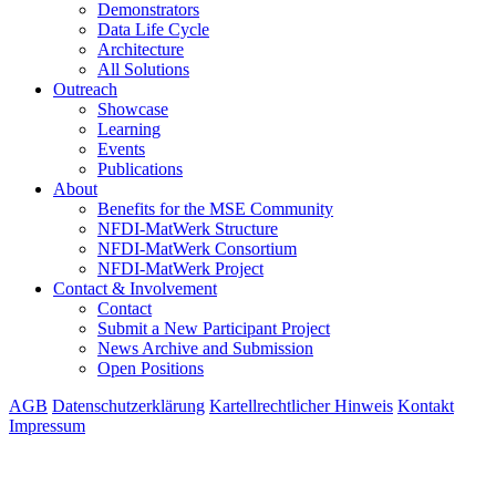
Demonstrators
Data Life Cycle
Architecture
All Solutions
Outreach
Showcase
Learning
Events
Publications
About
Benefits for the MSE Community
NFDI-MatWerk Structure
NFDI-MatWerk Consortium
NFDI-MatWerk Project
Contact & Involvement
Contact
Submit a New Participant Project
News Archive and Submission
Open Positions
AGB
Datenschutzerklärung
Kartellrechtlicher Hinweis
Kontakt
Impressum